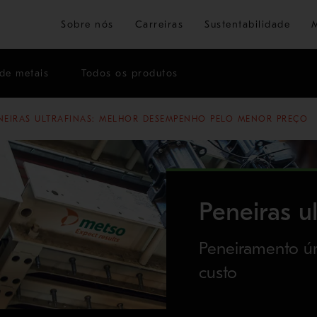
Ir para o conteúdo principal
Sobre nós
Carreiras
Sustentabilidade
de metais
Todos os produtos
NEIRAS ULTRAFINAS: MELHOR DESEMPENHO PELO MENOR PREÇO
Peneiras ul
Peneiramento úm
custo