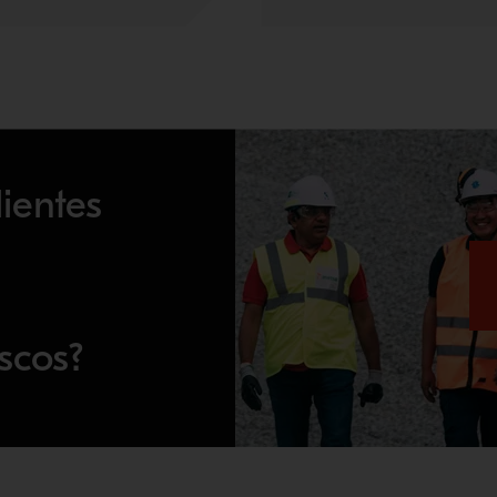
ientes
scos?