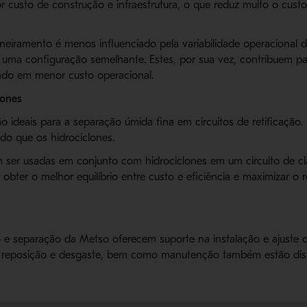
usto de construção e infraestrutura, o que reduz muito o custo i
iramento é menos influenciado pela variabilidade operacional 
uma configuração semelhante. Estes, por sua vez, contribuem pa
ando em menor custo operacional.
lones
o ideais para a separação úmida fina em circuitos de retificação
 do que os hidrociclones.
 ser usadas em conjunto com hidrociclones em um circuito de cla
obter o melhor equilíbrio entre custo e eficiência e maximizar o 
 e separação da Metso oferecem suporte na instalação e ajuste d
e reposição e desgaste, bem como manutenção também estão disp