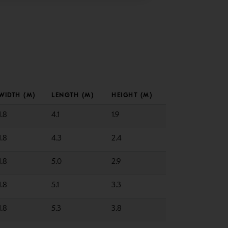
WIDTH (M)
LENGTH (M)
HEIGHT (M)
1.8
4.1
1.9
1.8
4.3
2.4
1.8
5.0
2.9
1.8
5.1
3.3
1.8
5.3
3.8