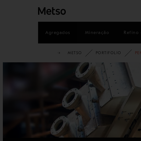
Agregados
Mineração
Refino 
METSO
PORTIFOLIO
PE