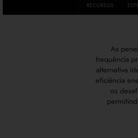
RECURSOS
ESP
As penei
frequência p
alternativa i
eficiência en
os desaf
permitind