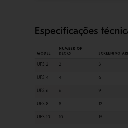
Especificações técnic
NUMBER OF
MODEL
DECKS
SCREENING AR
UFS 2
2
3
UFS 4
4
6
UFS 6
6
9
UFS 8
8
12
UFS 10
10
15