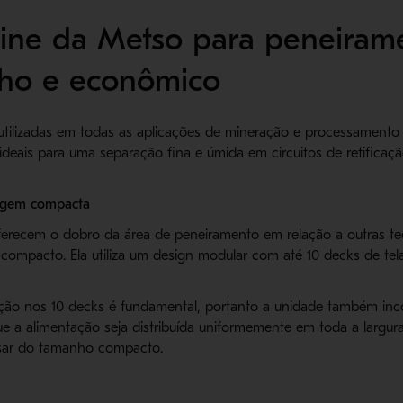
aFine da Metso para peneira
ho e econômico
utilizadas em todas as aplicações de mineração e processamento 
deais para uma separação fina e úmida em circuitos de retificaç
agem compacta
ferecem o dobro da área de peneiramento em relação a outras te
compacto. Ela utiliza um design modular com até 10 decks de tel
tação nos 10 decks é fundamental, portanto a unidade também inc
ue a alimentação seja distribuída uniformemente em toda a largur
ar do tamanho compacto.