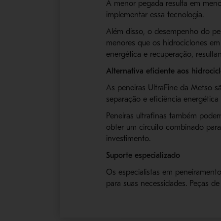
A menor pegada resulta em menor c
implementar essa tecnologia.
Além disso, o desempenho do pene
menores que os hidrociclones em 
energética e recuperação, result
Alternativa eficiente aos hidrocic
As peneiras UltraFine da Metso sã
separação e eficiência energética
Peneiras ultrafinas também podem
obter um circuito combinado para 
investimento.
Suporte especializado
Os especialistas em peneiramento
para suas necessidades. Peças d