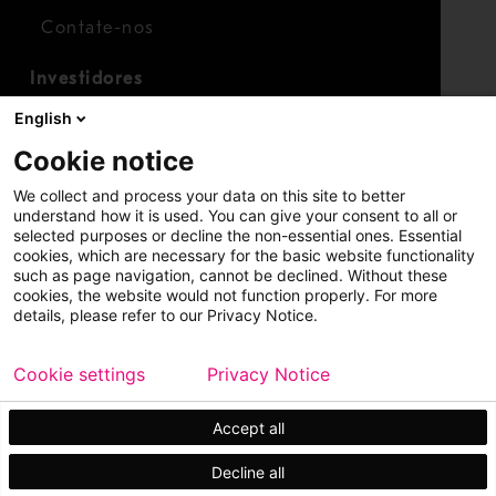
Contate-nos
Investidores
Calendário para investidores
English
Finanças
Cookie notice
Ações
We collect and process your data on this site to better
understand how it is used. You can give your consent to all or
selected purposes or decline the non-essential ones. Essential
cookies, which are necessary for the basic website functionality
such as page navigation, cannot be declined. Without these
cookies, the website would not function properly. For more
details, please refer to our Privacy Notice.
Copyright © 2026 Metso
Mapa do site
Cookie settings
Privacy Notice
Aviso legal
Política de privacidade
Marcas registradas
Accept all
Decline all