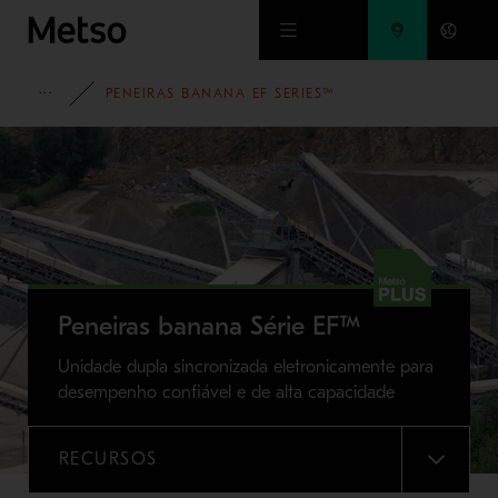
Ir para o conteúdo principal
PORTIFOLIO
PENEIRAS BANANA EF SERIES™
Peneiras banana Série EF™
Unidade dupla sincronizada eletronicamente para
desempenho confiável e de alta capacidade
RECURSOS
MENU