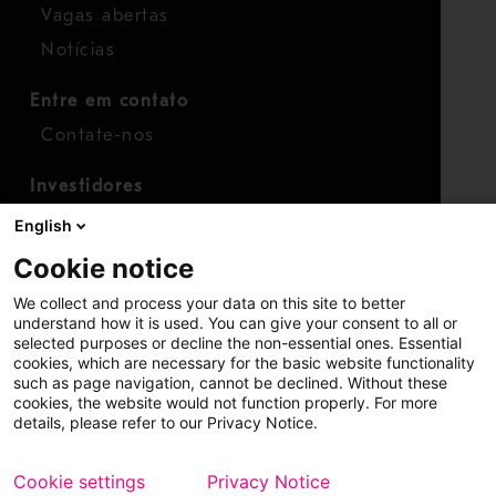
Vagas abertas
Notícias
Entre em contato
Contate-nos
Investidores
Calendário para investidores
English
Finanças
Cookie notice
Ações
We collect and process your data on this site to better
understand how it is used. You can give your consent to all or
selected purposes or decline the non-essential ones. Essential
cookies, which are necessary for the basic website functionality
such as page navigation, cannot be declined. Without these
cookies, the website would not function properly. For more
details, please refer to our Privacy Notice.
Copyright © 2026 Metso
Mapa do site
Cookie settings
Privacy Notice
Aviso legal
Política de privacidade