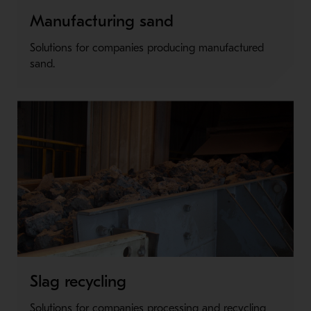
Metso Plus
Manufacturing sand
Solutions for companies producing manufactured
sand.
Slag recycling
Solutions for companies processing and recycling