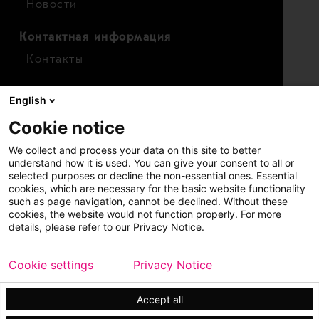
Новости
Контактная информация
Контакты
Для инвесторов
English
Календарь
Cookie notice
Финансовые показатели
We collect and process your data on this site to better
Акции
understand how it is used. You can give your consent to all or
selected purposes or decline the non-essential ones. Essential
cookies, which are necessary for the basic website functionality
such as page navigation, cannot be declined. Without these
cookies, the website would not function properly. For more
details, please refer to our Privacy Notice.
Cookie settings
Privacy Notice
Copyright © 2026 Metso
Карта сайта
Официальное уведомление
Accept all
Конфиденциальность
Торговые марки