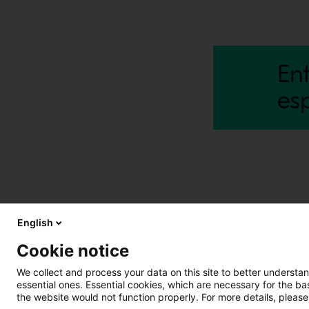
En
esp
English
Saiba mais
Entre em con
Cookie notice
Sobre nós
Contate-no
Vagas abertas
We collect and process your data on this site to better understan
essential ones. Essential cookies, which are necessary for the b
Notícias
the website would not function properly. For more details, please