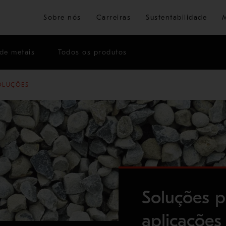
Ir para o conteúdo principal
Sobre nós
Carreiras
Sustentabilidade
de metais
Todos os produtos
OLUÇÕES
Soluções p
aplicações