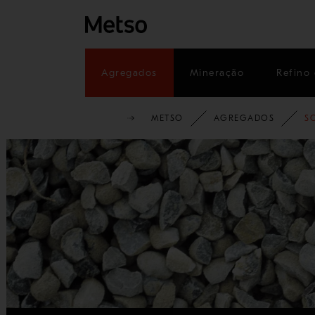
Agregados
Mineração
Refino 
METSO
AGREGADOS
S