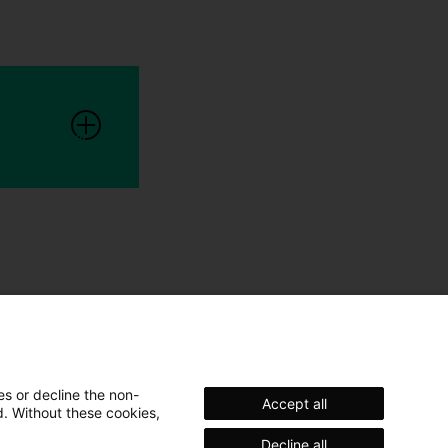
es or decline the non-
Accept all
d. Without these cookies,
Decline all