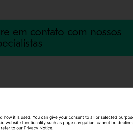
tre em contato com nossos
ecialistas
tato
Investidores
s
Calendário para investidores
Finanças
d how it is used. You can give your consent to all or selected purpos
asic website functionality such as page navigation, cannot be decline
Ações
 refer to our Privacy Notice.