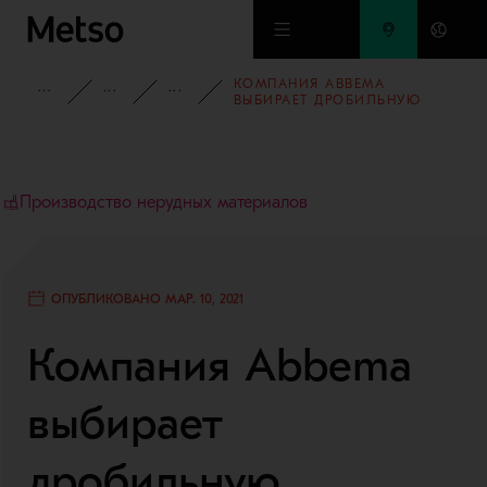
Перейти к основному содержимому
КОМПАНИЯ ABBEMA
БАЗА ЗНАНИЙ
ВЫПОЛНЕННЫЕ ПРОЕКТЫ
ПРОИЗВОДСТВО НЕРУДНЫХ МАТ
ВЫБИРАЕТ ДРОБИЛЬНУЮ
УСТАНОВКУ С ПОНИЖЕННЫМ
УРОВНЕМ ШУМА ДЛЯ
УЛУЧШЕНИЯ УСЛОВИЙ ТРУДА
Производство нерудных материалов
ОПУБЛИКОВАНО МАР. 10, 2021
Компания Abbema
выбирает
дробильную