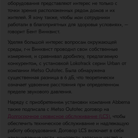
оборудования представляют интерес не только с
точки зрения расположенных рядом домов и их
жителей. Я хочу также, чтобы мои сотрудники
работали в благоприятных для здоровья условиях», –
говорит Бент Винквист.
Уделяя большой интерес вопросам окружающей
среды, г-н Винквист проводил свои собственные
измерения, и сравнивал дробилку, предлагаемую
конкурентом, с установкой Lokotrack серии Urban от
компании Metso Outotec. Была обнаружена
существенная разница в 6 дБ, что теоретически
означает удвоение расстояния при определенном
пределе звукового давления.
Наряду с приобретением установки компания Abbema
также подписала с Metso Outotec договор на
Долгосрочное сервисное обслуживание (LCS)
, чтобы
обеспечить техническое обслуживание и надлежащую
работу оборудования. Договор LCS включает в себя
изнашиваемые части, комплекты запасных частей и