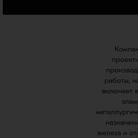
Компан
проекти
производ
работы, 
включает в
элем
металлургич
назначен
железа и о