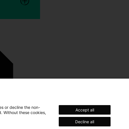
es or decline the non-
Accept all
d. Without these cookies,
Decline all