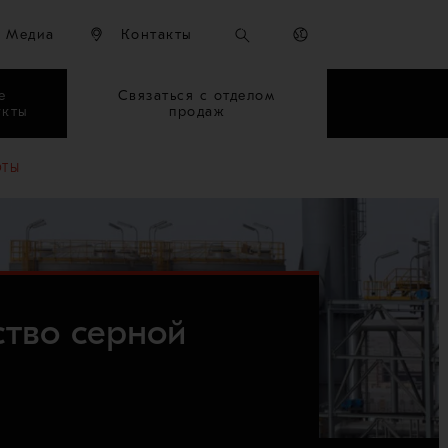
Медиа
Контакты
е
Связаться с отделом
укты
продаж
ОТЫ
ство серной