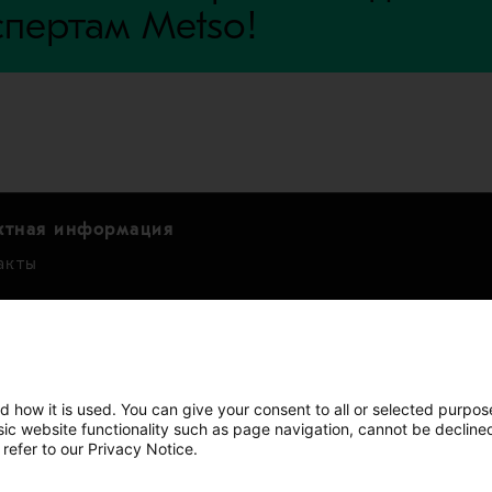
спертам Metso!
ктная информация
акты
нвесторов
ндарь
нсовые показатели
d how it is used. You can give your consent to all or selected purpos
asic website functionality such as page navigation, cannot be decline
и
 refer to our Privacy Notice.