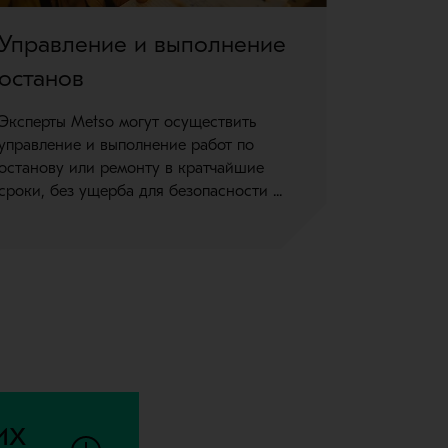
Управление и выполнение
Инспе
останов
Получите
состоянии
Эксперты Metso могут осуществить
рекоменда
управление и выполнение работ по
улучшению
останову или ремонту в кратчайшие
сроки, без ущерба для безопасности ...
их