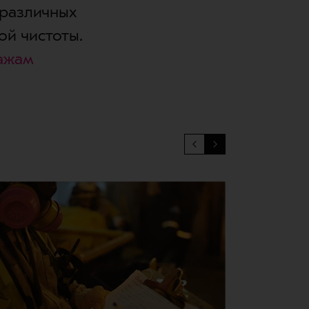
 различных
ой чистоты.
ажам