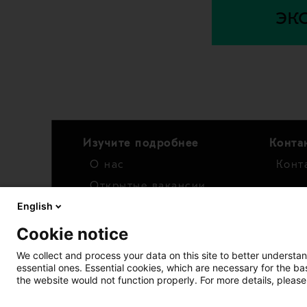
эк
Изучите подробнее
Конта
О нас
Конт
Открытые вакансии
English
Новости
Для и
Cookie notice
Кале
Фина
We collect and process your data on this site to better understan
essential ones. Essential cookies, which are necessary for the b
Акци
the website would not function properly. For more details, please