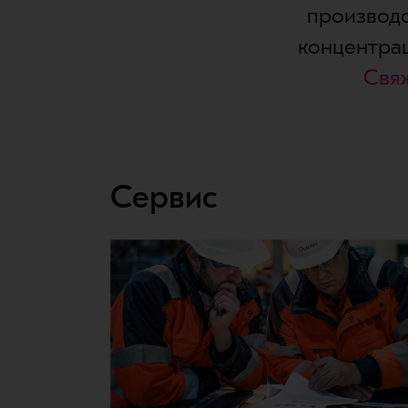
производс
концентрац
Свя
Сервис