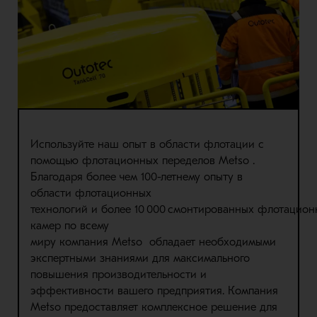
Используйте
наш
опыт в области
флотации
с
помощью флотационных
переделов
Metso
.
Благодаря более чем 100-летнему опыту в
области флотаци
онных
технологий
и
более
10 000
смонтированных
флотацион
камер по всему
миру
компания
Metso
обладает
необходимыми
экспертными знаниями для максимального
повышения производительности и
эффективности вашего предприятия.
Компания
Metso
предоставляет
комплексное решение для