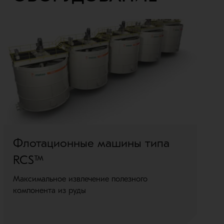
Флотационные машины типа
Ф
RCS™
Фл
со
Максимальное извлечение полезного
пр
компонента из руды
во