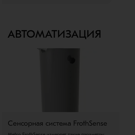
АВТОМАТИЗАЦИЯ
Сенсорная система FrothSense
С
Metso FrothSense измеряет такие параметры
L