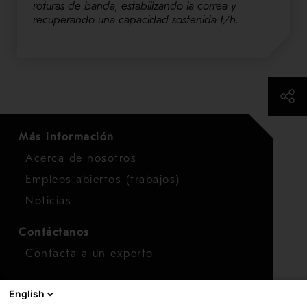
roturas de banda, estabilizando la correa y
recuperando una capacidad sostenida t/h.
Más información
Acerca de nosotros
Empleos abiertos (trabajos)
Noticias
Contáctanos
Contacta a un experto
Para inversionistas
English
Calendario de inversionistas