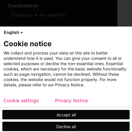
Contáctanos
Contacta a un experto
Para inversionistas
English
Calendario de inversionistas
Cookie notice
Finanzas
We collect and process your data on this site to better
Acciones
understand how it is used. You can give your consent to all or
selected purposes or decline the non-essential ones. Essential
cookies, which are necessary for the basic website functionality
such as page navigation, cannot be declined. Without these
cookies, the website would not function properly. For more
details, please refer to our Privacy Notice.
Cookie settings
Privacy Notice
Copyright © 2026 Metso
Mapa del sitio
Información legal
Privacidad
Marca comercial
Accept all
Decline all