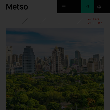
Ir al contenido principal
METSO
INFORMACIÓN CORPORATIVA
MEDIOS DE COMUNICACIÓN
NOTICIAS
2019
ACELERA
LAS
INVERSIONES
EN
SERVICIOS
DE
MONITOREO
REMOTO EN
CHILE Y
CHINA