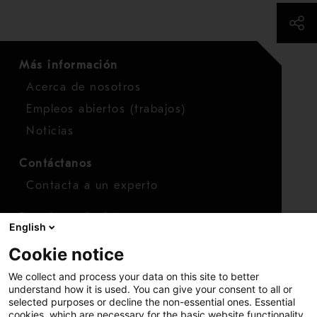
Más información
Acerca de nosotros
Empleos abiertos (trabajos)
Noticias
Contáctanos
Contacta a un experto
Para inversionistas
English
Calendario de inversionistas
Cookie notice
Finanzas
We collect and process your data on this site to better
Acciones
understand how it is used. You can give your consent to all or
selected purposes or decline the non-essential ones. Essential
cookies, which are necessary for the basic website functionality