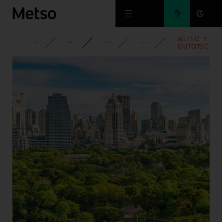
Ir al contenido principal
METSO Y
INFORMACIÓN CORPORATIVA
MEDIOS DE COMUNICACIÓN
NOTICIAS
2019
OUTOTEC
SE
COMBINAN
EN UNA
SOLA
COMPAÑÍA