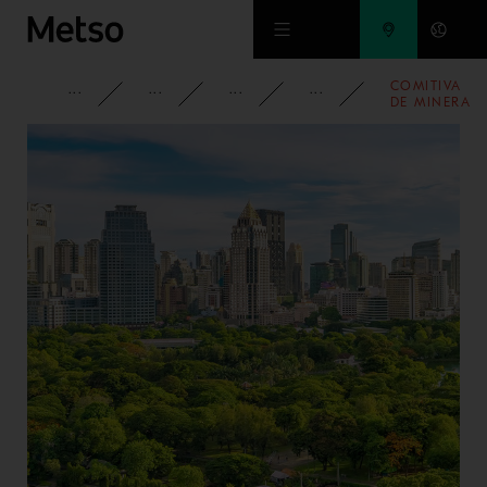
Ir al contenido principal
COMITIVA
INFORMACIÓN CORPORATIVA
MEDIOS DE COMUNICACIÓN
NOTICIAS
2023
DE MINERA
VALE VISITA
PLANTA DE
CHANCADO
FIT DE
METSO EN
CHILE