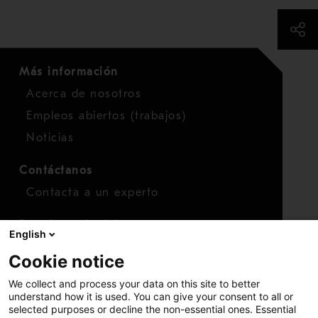
Más información
Acerca de nosotros
Empleos abiertos (trabajos)
Noticias
Contáctanos
Contacta a un experto
Para inversionistas
English
Calendario de inversionistas
Cookie notice
Finanzas
We collect and process your data on this site to better
Acciones
understand how it is used. You can give your consent to all or
selected purposes or decline the non-essential ones. Essential