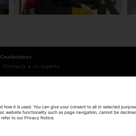
Contáctanos
Contacta a un experto
Para inversionistas
Calendario de inversionistas
Finanzas
d how it is used. You can give your consent to all or selected purpos
asic website functionality such as page navigation, cannot be decline
Acciones
 refer to our Privacy Notice.