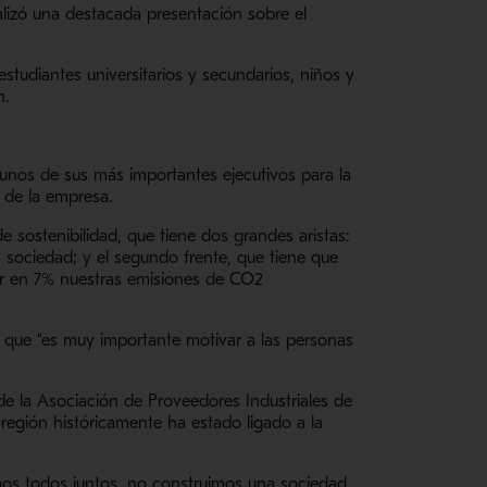
ealizó una destacada presentación sobre el
studiantes universitarios y secundarios, niños y
n.
gunos de sus más importantes ejecutivos para la
 de la empresa.
 sostenibilidad, que tiene dos grandes aristas:
a sociedad; y el segundo frente, que tiene que
r en 7% nuestras emisiones de CO2
ón que “es muy importante motivar a las personas
de la Asociación de Proveedores Industriales de
 región históricamente ha estado ligado a la
amos todos juntos, no construimos una sociedad.