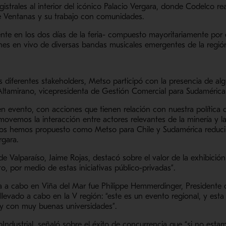
gistrales al interior del icónico Palacio Vergara, donde Codelco r
de Ventanas y su trabajo con comunidades.
te en los dos días de la feria- compuesto mayoritariamente por e
ones en vivo de diversas bandas musicales emergentes de la regió
s diferentes stakeholders, Metso participó con la presencia de al
Altamirano, vicepresidenta de Gestión Comercial para Sudamérica
evento, con acciones que tienen relación con nuestra política de
ovemos la interacción entre actores relevantes de la minería y l
nos hemos propuesto como Metso para Chile y Sudamérica reduci
Vergara.
 de Valparaíso, Jaime Rojas, destacó sobre el valor de la exhibici
o, por medio de estas iniciativas público-privadas”.
da a cabo en Viña del Mar fue Philippe Hemmerdinger, Presidente 
llevado a cabo en la V región: “este es un evento regional, y esta
 y con muy buenas universidades”.
Industrial, señaló sobre el éxito de concurrencia que “si no est