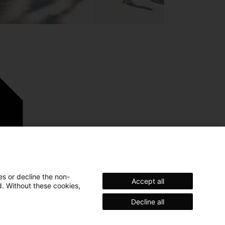
es or decline the non-
Accept all
d. Without these cookies,
Decline all