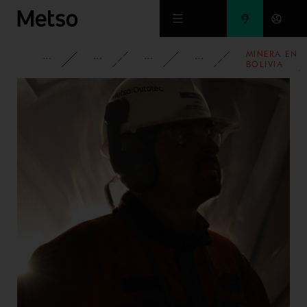
Ir al contenido principal
MINERA EN
INFORMACIÓN CORPORATIVA
MEDIOS DE COMUNICACIÓN
NOTICIAS
2023
BOLIVIA
OPTIMIZARÁ
RELINING
DE
MOLINOS
CON
SERVICIOS
DE METSO
OUTOTEC