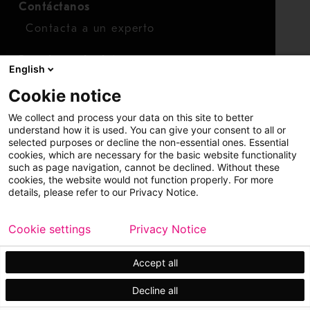
Contáctanos
Contacta a un experto
Para inversionistas
English
Calendario de inversionistas
Cookie notice
Finanzas
We collect and process your data on this site to better
Acciones
understand how it is used. You can give your consent to all or
selected purposes or decline the non-essential ones. Essential
cookies, which are necessary for the basic website functionality
such as page navigation, cannot be declined. Without these
cookies, the website would not function properly. For more
details, please refer to our Privacy Notice.
Cookie settings
Privacy Notice
Copyright © 2026 Metso
Mapa del sitio
Información legal
Privacidad
Marca comercial
Accept all
Decline all