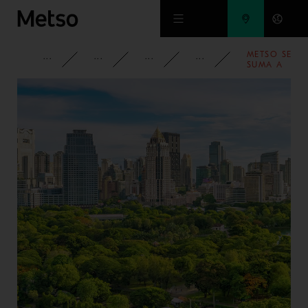
Ir al contenido principal
METSO SE
INFORMACIÓN CORPORATIVA
MEDIOS DE COMUNICACIÓN
NOTICIAS
2023
SUMA A
COMPROMIS
DE DIVISIÓN
GABRIELA
MISTRAL DE
REDUCIR SU
HUELLA DE
CARBONO
CON USO DE
ENERGÍA
SOLAR