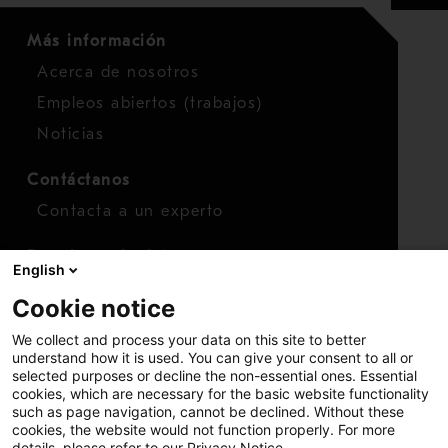
Más información
Acerca de nosotros
Empleos abiertos (trabajos)
Noticias
Contáctanos
Contacta a un experto
Para inversionistas
English
Calendario de inversionistas
Cookie notice
Finanzas
We collect and process your data on this site to better
Acciones
understand how it is used. You can give your consent to all or
selected purposes or decline the non-essential ones. Essential
cookies, which are necessary for the basic website functionality
such as page navigation, cannot be declined. Without these
cookies, the website would not function properly. For more
details, please refer to our Privacy Notice.