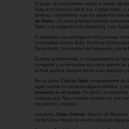
El grupo de practicantes recibió el saludo de 
Sales and Service Chile & Sur, Cristián Fadic; 
Jiménez, compartieron con los asistentes una
e
de Metso
. , En esta actividad también estuvie
Tapia; y el subgerente de Marketing, Juan Aguila
El alumnado que participa de este proceso corre
Universidad Andrés Bello, Pontificia Universida
Santa María, Universidad de Valparaíso y de la E
Durante la bienvenida, la vicepresidenta de S
compañía y su incorporación como alumna en pr
actitud positiva siempre frente a los desafíos y
Por su parte,
Cristián Fadic
, vicepresidente de 
algún momento haciendo alguna práctica, y, h
presencia en el mundo
. Por tanto, los instamo
viviendo acá. Para nosotros también es una tr
de práctica”, expresó.
Asimismo,
César Jiménez
, director de Recurso
de Recursos Humanos en esta especial etapa p