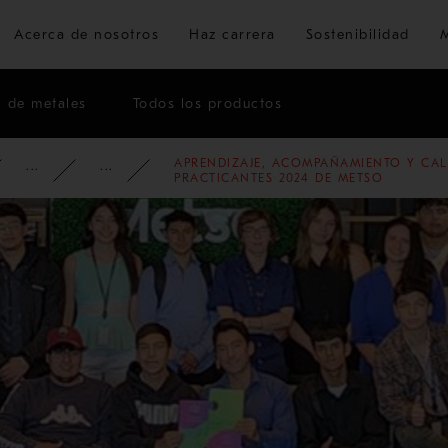
Ir al contenido principal
Acerca de nosotros
Haz carrera
Sostenibilidad
n de metales
Todos los productos
APRENDIZAJE, ACOMPAÑAMIENTO Y CAL
CIÓN CORPORATIVA
MEDIOS DE COMUNICACIÓN
NOTICIAS
2024
PRACTICANTES 2024 DE METSO