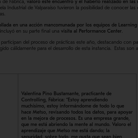
n de Fábrica,
valoró este encuentro y el haberlo realizado en las 
ela Industrial de Valparaíso tuvieron la posibilidad de conocer la
as.
ollada en una
acción mancomunada por los equipos de Learning
 incluyó en su parte final una
visita al Performance Center
.
s participan del proceso de prácticas este año, destacando con p
ogido cálidamente para el desarrollo de esta instancia. Estas son 
Valentina Pino Bustamante, practicante de
Controlling, Fábrica
: “Estoy aprendiendo
muchísimo, estoy informándome de todo lo que
hace Metso, revisando todos los datos, para apoyar
en la mejora de procesos. Es una empresa grande,
que me está abriendo la mente al mundo. Valoro el
aprendizaje que Metso me está dando; la
seguridad, sobre todo, me gusta que sean bien