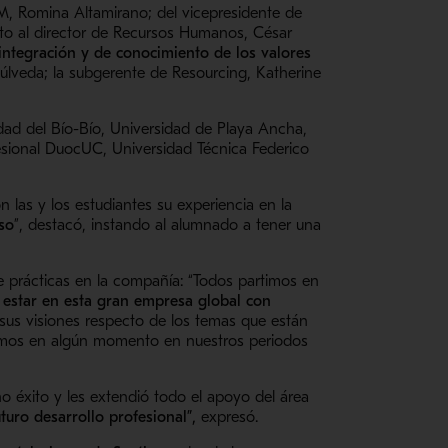
AM, Romina Altamirano; del vicepresidente de
unto al director de Recursos Humanos, César
integración y de conocimiento de los valores
úlveda; la subgerente de Resourcing, Katherine
idad del Bío-Bío, Universidad de Playa Ancha,
ofesional DuocUC, Universidad Técnica Federico
n las y los estudiantes su experiencia en la
tso
”, destacó, instando al alumnado a tener una
de prácticas en la compañía: “Todos partimos en
 estar en esta gran empresa global con
 sus visiones respecto de los temas que están
vimos en algún momento en nuestros periodos
 éxito y les extendió todo el apoyo del área
uturo desarrollo profesional”,
expresó.