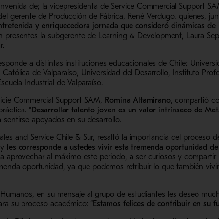
bienvenida de; la vicepresidenta de Service Commercial Support S
y, del gerente de Producción de Fábrica, René Verdugo, quienes, j
ntretenida y enriquecedora jornada que consideró dinámicas de 
ron presentes la subgerente de Learning & Development, Laura Sep
r.
sponde a distintas instituciones educacionales de Chile; Univers
d Católica de Valparaíso, Universidad del Desarrollo, Instituto Pr
scuela Industrial de Valparaíso.
ervicie Commercial Support SAM,
Romina Altamirano
, compartió co
áctica. “
Desarrollar talento joven es un valor intrínseco de Me
 a sentirse apoyados en su desarrollo.
Sales and Service Chile & Sur, resaltó la importancia del proceso 
oy
les corresponde a ustedes vivir esta tremenda oportunidad de
s a aprovechar al máximo este periodo, a ser curiosos y compartir
emenda oportunidad, ya que podemos retribuir lo que también vi
s Humanos, en su mensaje al grupo de estudiantes les deseó mucho
ara su proceso académico:
“Estamos felices de contribuir en su f