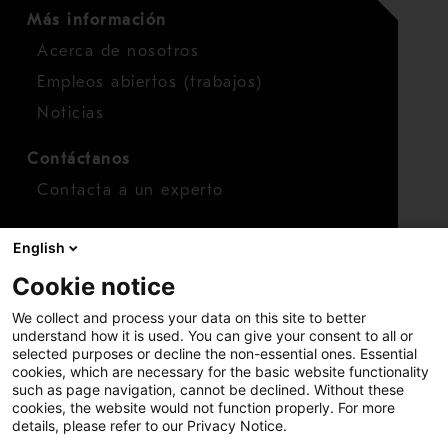
Más información
Acerca de nosotros
Empleos abiertos (trabajos)
Noticias
Contáctanos
Contacta a un experto
Para inversionistas
English
Calendario de inversionistas
Cookie notice
Finanzas
We collect and process your data on this site to better
Acciones
understand how it is used. You can give your consent to all or
selected purposes or decline the non-essential ones. Essential
cookies, which are necessary for the basic website functionality
such as page navigation, cannot be declined. Without these
cookies, the website would not function properly. For more
details, please refer to our Privacy Notice.