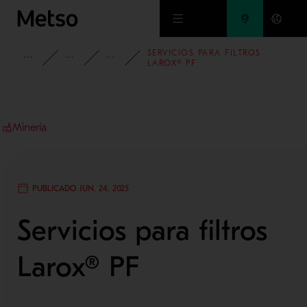
Ir al contenido principal
SERVICIOS PARA FILTROS
INFORMACIÓN
BLOG
BLOG DE MINERÍA Y METALES
LAROX® PF
Minería
PUBLICADO JUN. 24, 2025
Servicios para filtros
Larox® PF