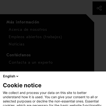
Más información
Acerca de nosotros
Empleos abiertos (trabajos)
Noticias
Contáctanos
Contacta a un experto
Para inversionistas
English
Calendario de inversionistas
Cookie notice
Finanzas
We collect and process your data on this site to better
Acciones
understand how it is used. You can give your consent to all or
selected purposes or decline the non-essential ones. Essential
cookies, which are necessary for the basic website functionality