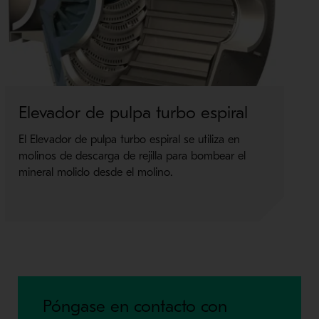
Elevador de pulpa turbo espiral
S
r
El Elevador de pulpa turbo espiral se utiliza en
molinos de descarga de rejilla para bombear el
R
mineral molido desde el molino.
p
c
Póngase en contacto con