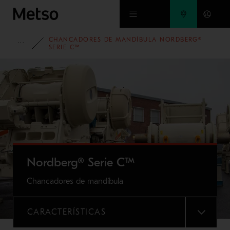
Ir al contenido principal
CHANCADORES DE MANDÍBULA NORDBERG®
PORTAFOLIO
SERIE C™
Nordberg® Serie C™
Chancadores de mandíbula
CARACTERÍSTICAS
MENU