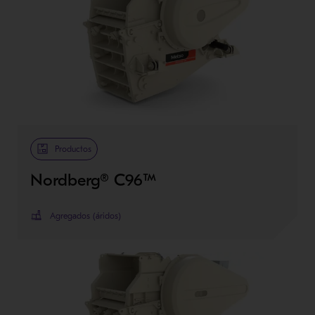
Productos
Nordberg® C96™
Agregados (áridos)