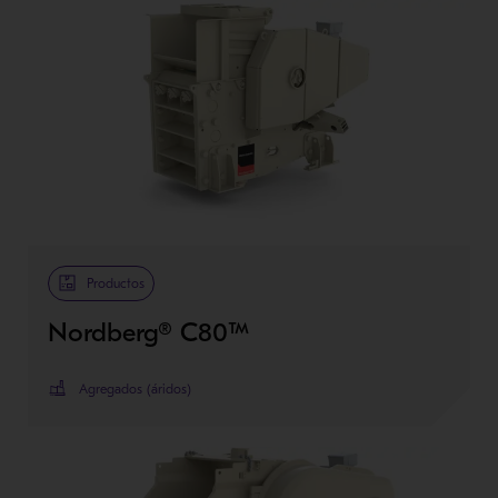
Productos
Nordberg® C80™
Agregados (áridos)