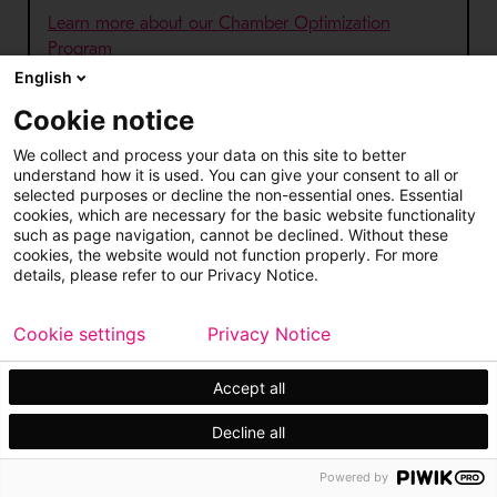
Learn more about our Chamber Optimization
Program
English
Cookie notice
We collect and process your data on this site to better
understand how it is used. You can give your consent to all or
selected purposes or decline the non-essential ones. Essential
cookies, which are necessary for the basic website functionality
Contáctate con nuestros
such as page navigation, cannot be declined. Without these
expertos
cookies, the website would not function properly. For more
details, please refer to our Privacy Notice.
POR FAVOR SELECCIONA TU ÁREA DE
INTERÉS.
Cookie settings
Privacy Notice
Accept all
MINERÍA
Decline all
AGREGADOS
Powered by