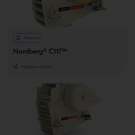
Productos
Nordberg® C117™
Agregados (áridos)