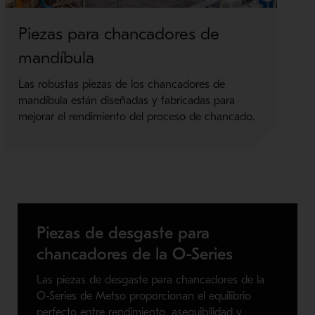
Piezas para chancadores de
S
mandíbula
p
c
Las robustas piezas de los chancadores de
mandíbula están diseñadas y fabricadas para
Op
mejorar el rendimiento del proceso de chancado.
ma
Piezas de desgaste para
chancadores de la O-Series
Las piezas de desgaste para chancadores de la
O-Series de Metso proporcionan el equilibrio
perfecto entre rendimiento, asequibilidad y