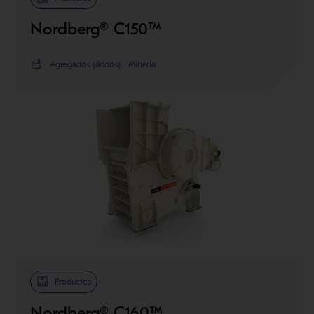
Nordberg® C150™
Agregados (áridos)
Minería
Productos
Nordberg® C160™