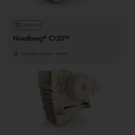
Productos
Nordberg® C120™
Agregados (áridos)
Minería