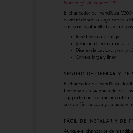
- Se ab
Nordberg® de la Serie C™
.
El chancador de mandíbula C200™ 
cavidad donde la larga carrera del
conexiones atornilladas y con pas
Resistencia a la fatiga
Relación de reducción alta
Diseño de cavidad pronunc
Carrera larga y lineal
SEGURO DE OPERAR Y DE
El chancador de mandíbula Nordber
funcionan las 24 horas del día, lo
equipado con una mejor protecció
son de fácil acceso y se pueden r
FÁCIL DE INSTALAR Y DE 
Aunque el chancador de mandíbul