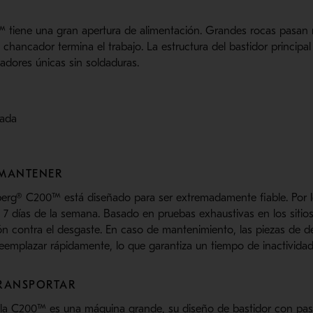
re en una nueva ventana
tiene una gran apertura de alimentación. Grandes rocas pasan 
 chancador termina el trabajo. La estructura del bastidor princip
adores únicas sin soldaduras.
iada
 MANTENER
g® C200™ está diseñado para ser extremadamente fiable. Por lo g
s 7 días de la semana. Basado en pruebas exhaustivas en los sitios
n contra el desgaste. En caso de mantenimiento, las piezas de de
eemplazar rápidamente, lo que garantiza un tiempo de inactivida
TRANSPORTAR
a C200™ es una máquina grande, su diseño de bastidor con pasa