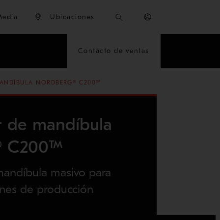
Media
Ubicaciones
Contacto de ventas
ANDÍBULA NORDBERG® C200™
 de mandíbula
® C200™
andíbula masivo para
nes de producción