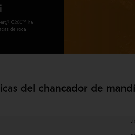
i
dberg® C200™ ha
ladas de roca
cnicas del chancador de man
4