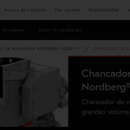
Ir al contenido principal
Acerca de nosotros
Haz carrera
Sostenibilidad
n de metales
Todos los productos
S DE MANDÍBULA NORDBERG® SERIE C™
CHANCADOR DE M
Chancador
Nordberg
Chancador de m
grandes volúme