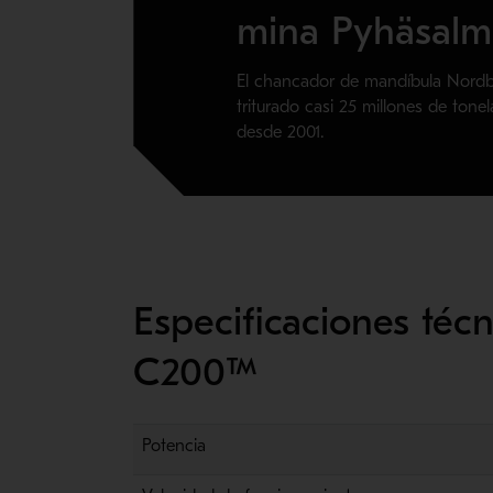
mina Pyhäsalm
El chancador de mandíbula Nor
triturado casi 25 millones de tone
desde 2001.
Especificaciones té
C200™
Potencia