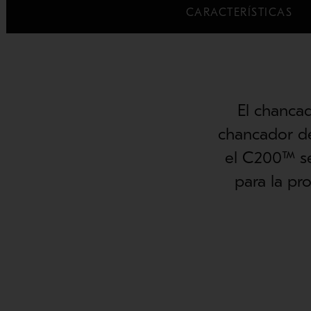
CARACTERÍSTICAS
El chanca
chancador d
el C200™ se
para la pr