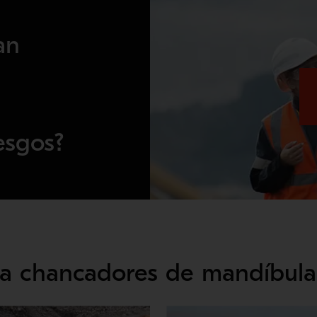
an
esgos?
ara chancadores de mandíbula