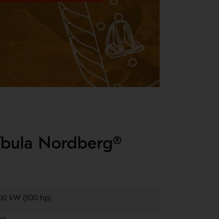
díbula Nordberg®
00 kW (500 hp)