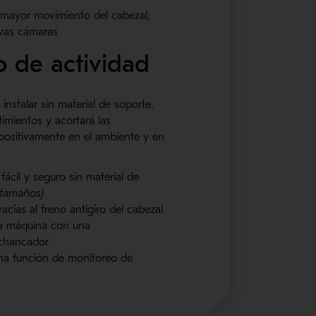
 mayor movimiento del cabezal,
evas cámaras
o de actividad
nstalar sin material de soporte.
timientos y acortará las
 positivamente en el ambiente y en
ácil y seguro sin material de
 tamaños)
acias al freno antigiro del cabezal
la máquina con una
 chancador
na función de monitoreo de