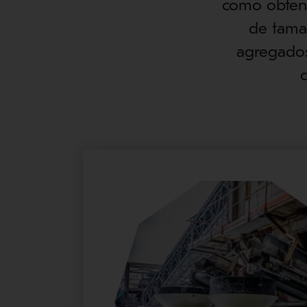
como obtene
de tama
agregados