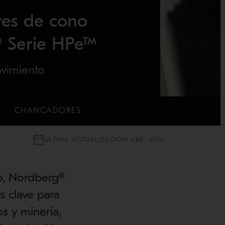
es de cono
 Serie HPe™
ovimiento
CHANCADORES
ÚLTIMA ACTUALIZACIÓN ABR. 2025
o, Nordberg®
s clave para
s y minería,