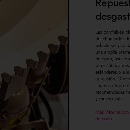
Repuest
desgas
Las confiables p
del chancador d
estable sin para
una amplia ofert
de cono, así co
otros fabricantes
estándares o a la
aplicación. Ofre
sedes en todo el
recomendadas has
y mucho más.
Más información 
de cono