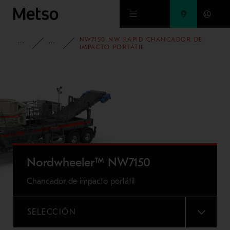
Ir al contenido principal
NW7150 NW RAPID CHANCADOR DE
PORTAFOLIO
TRITURADORAS PORTÁTILES NORDWHEELER
IMPACTO PORTÁTIL
Nordwheeler™ NW7150
Chancador de impacto portátil
SELECCIÓN
MENU