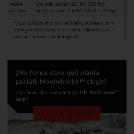
Motor
una sola unidad:
220 kW
(
295 hp
)
potencia
doble tracción:
2 x 160 kW
(
2 x 215 hp
)
*) Los detalles técnicos facilitados se basan en la
configuración básica y no deben utilizarse para
obtener permisos de transporte.
¿No tienes claro qué planta
portátil Nordwheeler™ elegir?
¿No tienes claro qué planta portátil Nordwheeler™
elegir?
IR A LA HERRAMIENTA