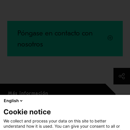
Póngase en contacto con
nosotros
Más información
English
Acerca de nosotros
Cookie notice
Empleos abiertos (trabajos)
Noticias
We collect and process your data on this site to better
understand how it is used. You can give your consent to all or