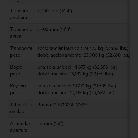
Transporte
2
,
530 mm
(
8' 4"
)
anchura
Transporte
3
,
990 mm
(
13' 1"
)
altura
Transporte
accionamiento
único
:
24
.
475 kg
(
53.958
lbs
.
)
peso
doble
accionamiento
:
23
,
900 kg
(
52,690
lbs
.
)
Bogie
una sola unidad:
14.675 kg (
32.353 lbs
.)
peso
doble tracción:
13
,
182 kg
(
29
,
061 lbs.
)
Rey
pin
una sola unidad:
9
.
800 kg
(
21
.
605 lbs.
)
peso
doble tracción:
10
,
718 kg
(
23
,
629 lbs.
)
Trituradora
Barmac
®
B7150SE VSI
™
unidad
Alimentar
45 mm
(
1.8"
)
apertura