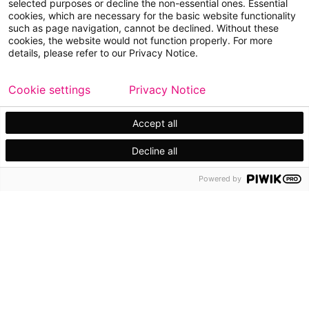
selected purposes or decline the non-essential ones. Essential
Contáctanos
cookies, which are necessary for the basic website functionality
such as page navigation, cannot be declined. Without these
Contacta a un experto
cookies, the website would not function properly. For more
details, please refer to our Privacy Notice.
Para inversionistas
Calendario de inversionistas
Cookie settings
Privacy Notice
Finanzas
Accept all
Acciones
Decline all
Powered by
Copyright © 2026 Metso
Mapa del sitio
Información legal
Privacidad
Marca comercial