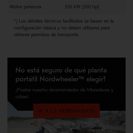
Motor
potencia
2
5
0 kW (3
5
0 hp)
*) Los detalles técnicos facilitados se basan en la
configuración básica y no deben utilizarse para
obtener permisos de transporte.
No está seguro de qué planta
portátil Nordwheeler™ elegir?
¡Pruebe nuestro recomendador de trituradoras y
cribas!
IR A LA HERRAMIENTA