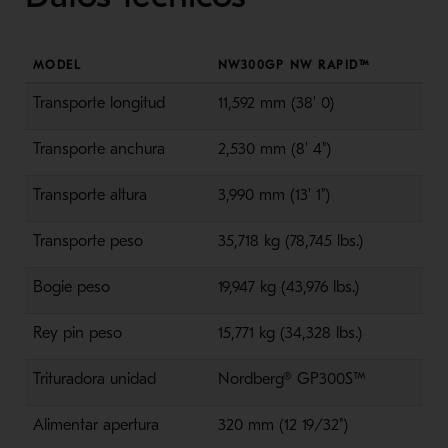
MODEL
NW300GP NW RAPID™
Transporte
longitud
11
,
592
mm (
38' 0
)
Transporte
anchura
2
,
530
mm (
8' 4"
)
Transporte
altura
3
,
990
mm (
13' 1"
)
Transporte
peso
35
,
718
kg (
78
,
745
lbs
.
)
Bogie
peso
19
,
947
kg (
43
,
976
lbs
.
)
Rey
pin
peso
15
,
771
kg (
34
,
328
lbs
.
)
Trituradora
unidad
Nordberg®
G
P300
S
™
Alimentar
apertura
320 mm (12 19/32")