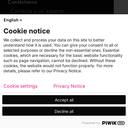
Contáctanos
Contacta a un experto
English
Para inversionistas
Cookie notice
Calendario de inversionistas
We collect and process your data on this site to better
Finanzas
understand how it is used. You can give your consent to all or
selected purposes or decline the non-essential ones. Essential
Acciones
cookies, which are necessary for the basic website functionality
such as page navigation, cannot be declined. Without these
cookies, the website would not function properly. For more
details, please refer to our Privacy Notice.
Cookie settings
Privacy Notice
Copyright © 2026 Metso
Mapa del sitio
Accept all
Información legal
Privacidad
Marca comercial
Decline all
Powered by