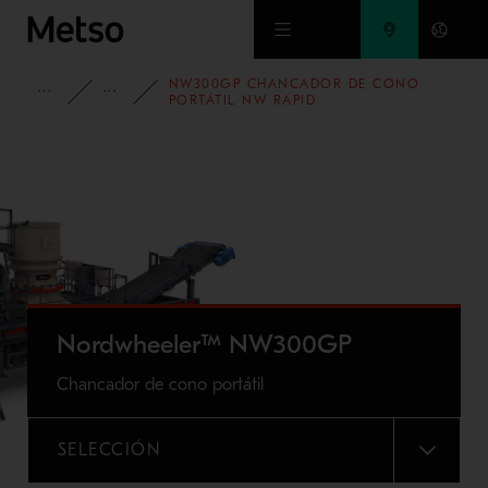
Ir al contenido principal
NW300GP CHANCADOR DE CONO
PORTAFOLIO
TRITURADORAS PORTÁTILES NORDWHEELER
PORTÁTIL NW RAPID
Nordwheeler™ NW300GP
Chancador de cono portátil
SELECCIÓN
MENU