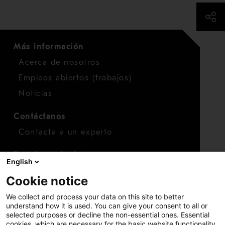
Más información
Acerca de nosotros
Empleos abiertos (trabajos)
Noticias
Contáctanos
Contacta a un experto
Para inversionistas
English
Calendario de inversionistas
Cookie notice
Finanzas
We collect and process your data on this site to better
Acciones
understand how it is used. You can give your consent to all or
selected purposes or decline the non-essential ones. Essential
cookies, which are necessary for the basic website functionality