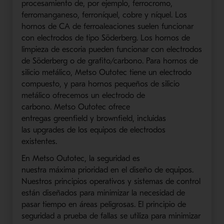
procesamiento de, por ejemplo, ferrocromo,
ferromanganeso, ferroníquel, cobre y níquel. Los
hornos de CA de ferroaleaciones suelen funcionar
con electrodos de tipo
Söderberg
. Los hornos de
limpieza de escoria pueden funcionar con elect
rodos
de
Söderberg
o de
grafito/carbono
. Para hornos de
silicio metálico,
Metso
Outotec
tiene un electrodo
compuesto, y para hornos pequeños de silicio
metálico ofrecemos un electrodo de
carbono.
Metso
Outotec
ofrece
entregas
greenfield
y
brownfield
, incluidas
las
upgrades
de los equipos de electrodos
existentes.
En
Metso
Outotec
, la seguridad es
nuestra
máxima
prioridad en el diseño de equipos.
Nuestros principios operativos y sistemas de control
están diseñados para minimizar la necesidad de
pasar tiempo en áreas peligrosas. El principio
de
seguridad
a prueba de fallas se utiliza para minimizar