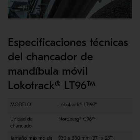
Especificaciones técnicas
del chancador de
mandíbula móvil
Lokotrack® LT96™
MODELO
Lokotrack® LT96™
Unidad de
Nordberg® C96™
chancado
Tamaño máximo de
930 x 580 mm (37'' x 23'')