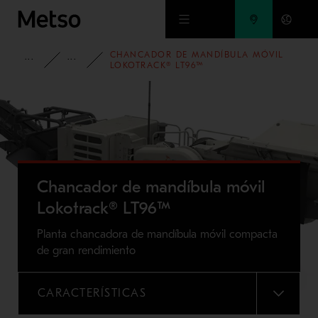
Ir al contenido principal
CHANCADOR DE MANDÍBULA MÓVIL
PORTAFOLIO
CHANCADORES MÓVILES LOKOTRACK® DE LA
LOKOTRACK® LT96™
Chancador de mandíbula móvil
Lokotrack® LT96™
Planta chancadora de mandíbula móvil compacta
de gran rendimiento
CARACTERÍSTICAS
MENU