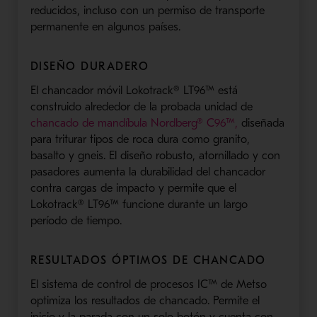
reducidos, incluso con un permiso de transporte
permanente en algunos países.
DISEÑO DURADERO
El chancador móvil Lokotrack® LT96™ está
construido alrededor de la probada unidad de
chancado de mandíbula Nordberg® C96™,
diseñada
para triturar tipos de roca dura como granito,
basalto y gneis. El diseño robusto, atornillado y con
pasadores aumenta la durabilidad del chancador
contra cargas de impacto y permite que el
Lokotrack® LT96™ funcione durante un largo
período de tiempo.
RESULTADOS ÓPTIMOS DE CHANCADO
El sistema de control de procesos IC™ de Metso
optimiza los resultados de chancado. Permite el
inicio y la parada con un solo botón y cuenta con