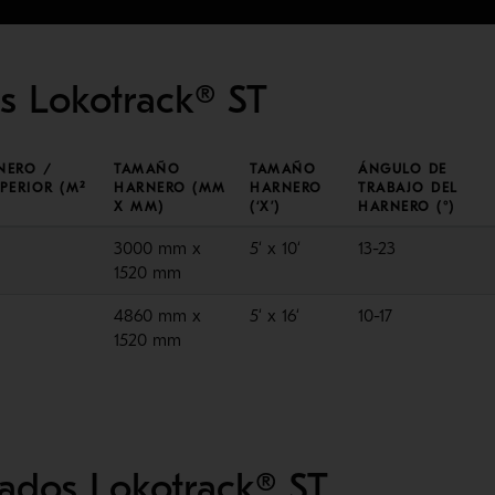
s Lokotrack® ST
NERO /
TAMAÑO
TAMAÑO
ÁNGULO DE
PERIOR (M²
HARNERO (MM
HARNERO
TRABAJO DEL
X MM)
(‘X’)
HARNERO (°)
3000 mm x
5‘ x 10‘
13-23
1520 mm
4860 mm x
5‘ x 16‘
10-17
1520 mm
ados Lokotrack® ST