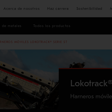
Ir al contenido principal
Acerca de nosotros
Haz carrera
Sostenibilidad
n de metales
Todos los productos
RNEROS MÓVILES LOKOTRACK® SERIE ST
Lokotrack®
Harneros móvil