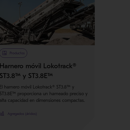
Metso Plus
Productos
Harnero móvil Lokotrack®
ST3.8™ y ST3.8E™
El harnero móvil Lokotrack® ST3.8™ y
ST3.8E™ proporciona un harneado preciso y
alta capacidad en dimensiones compactas.
Agregados (áridos)