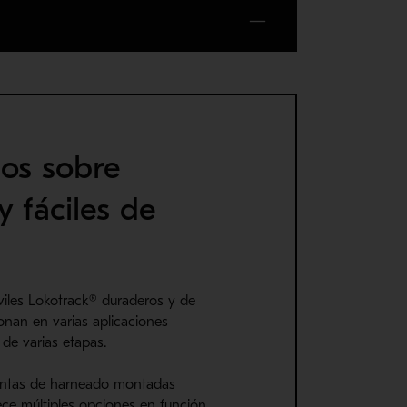
os sobre
y fáciles de
iles Lokotrack® duraderos y de
ionan en varias aplicaciones
de varias etapas.
antas de harneado montadas
ece múltiples opciones en función