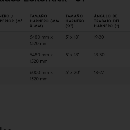
NERO /
TAMAÑO
TAMAÑO
ÁNGULO DE
PERIOR (M²
HARNERO (MM
HARNERO
TRABAJO DEL
X MM)
(‘X’)
HARNERO (°)
5480 mm x
5‘ x 18‘
19-30
1520 mm
5480 mm x
5‘ x 18‘
18-30
1520 mm
6000 mm x
5‘ x 20‘
18-27
1520 mm