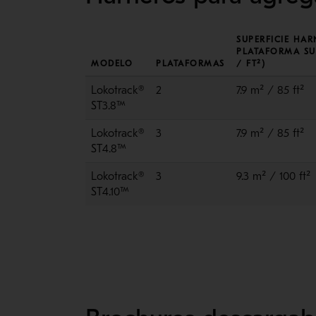
SUPERFICIE HAR
PLATAFORMA SU
MODELO
PLATAFORMAS
/ FT²)
Lokotrack®
2
7.9 m² / 85 ft²
ST3.8™
Lokotrack®
3
7.9 m² / 85 ft²
ST4.8™
Lokotrack®
3
9.3 m² / 100 ft²
ST4.10™