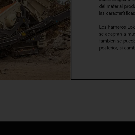
del material pro
las característica
Los harneros Lok
se adaptan a muc
también se puede
posterior, si cam