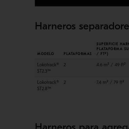
Harneros separadore
SUPERFICIE HAR
PLATAFORMA SU
MODELO
PLATAFORMAS
/ FT²)
Lokotrack®
2
4.6 m² / 49 ft²
ST2.3™
Lokotrack®
2
7.4 m² / 79 ft²
ST2.8™
Harneros para agreg