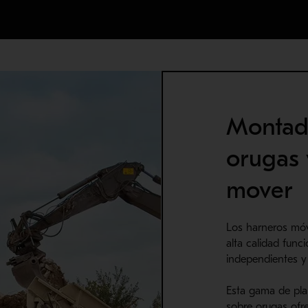
Montad
orugas 
mover
Los harneros móv
alta calidad func
independientes y 
Esta gama de pl
sobre orugas ofr