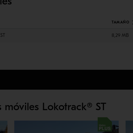
les
TAMAÑO
 ST
8,29 MB
 móviles Lokotrack® ST