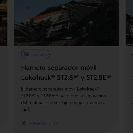
Metso Plus
Productos
Harnero separador móvil
Lokotrack® ST2.8™ y ST2.8E™
El harnero separador móvil Lokotrack®
ST2.8™ y ST2.8E™ hace que la separación
del material de reciclaje pegajoso parezca
fácil.
Agregados (áridos)