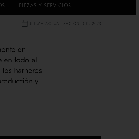
OS
PIEZAS Y SERVICIOS
ÚLTIMA ACTUALIZACIÓN DIC. 2023
mente en
e en todo el
 los harneros
producción y