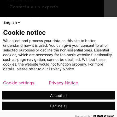
Contacta a un experto
Para inversionistas
English
Calendario de inversionistas
Cookie notice
Finanzas
We collect and process your data on this site to better
Acciones
understand how it is used. You can give your consent to all or
selected purposes or decline the non-essential ones. Essential
cookies, which are necessary for the basic website functionality
such as page navigation, cannot be declined. Without these
cookies, the website would not function properly. For more
details, please refer to our Privacy Notice.
Cookie settings
Privacy Notice
Copyright © 2026 Metso
Mapa del sitio
Información legal
Privacidad
Marca comercial
Accept all
Decline all
Powered by