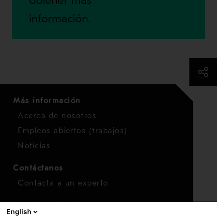
obtener más
información.
Más información
Acerca de nosotros
Empleos abiertos (trabajos)
Noticias
Contáctanos
Contacta a un experto
Para inversionistas
English