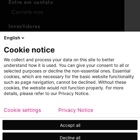
Entre em contato
Contate-nos
Investidores
Calendário para investidores
English
Finanças
Cookie notice
Ações
We collect and process your data on this site to better
understand how it is used. You can give your consent to all or
selected purposes or decline the non-essential ones. Essential
cookies, which are necessary for the basic website functionality
such as page navigation, cannot be declined. Without these
cookies, the website would not function properly. For more
details, please refer to our Privacy Notice.
Copyright © 2026 Metso
Mapa do site
Cookie settings
Privacy Notice
Aviso legal
Política de privacidade
Marcas registradas
Accept all
Decline all