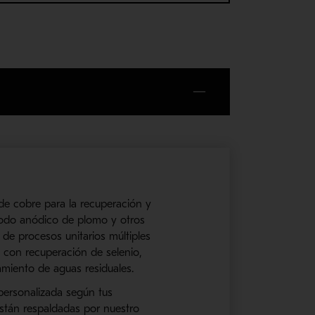
e cobre para la recuperación y
 lodo
anódico
de plomo y otros
de procesos unitarios múltiples
 con recuperación de selenio,
tamiento de aguas residuales.
 personalizada según t
us
 están respaldadas
por nuestro