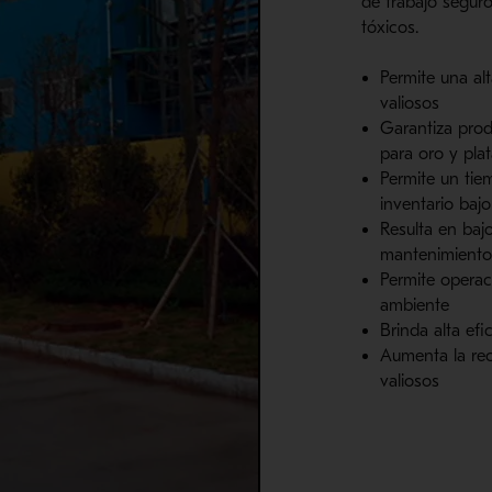
de trabajo segur
tóxicos.
Permite una al
valiosos
Garantiza prod
para oro y plat
Permite un tie
inventario bajo
Resulta en baj
mantenimient
Permite operac
ambiente
Brinda
alta efi
Aumenta la re
valiosos