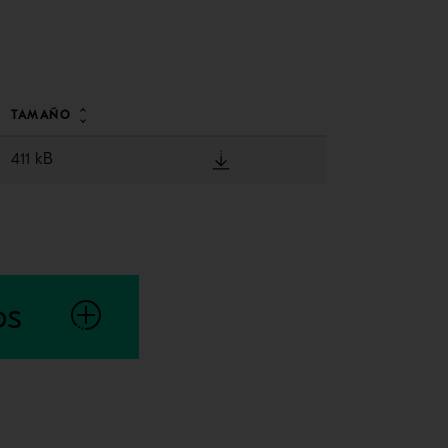
TAMAÑO
411 kB
os