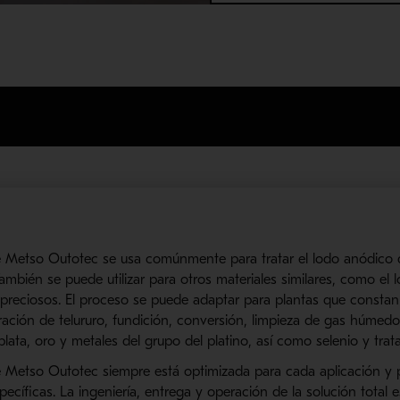
e
Metso
Outotec
se usa comúnmente para tratar el lodo
anódico
d
ambién se puede utilizar para otros materiales similares, como el
preciosos. El proceso se puede adaptar para plantas que constan 
eración de
telururo
, fundición, conversión, limpieza de gas húmedo
plata, oro y metales del grupo del platino, así como selenio y tra
e
Metso
Outotec
siempre está optimizada para cada ap
licación y
ecíficas. La ingeniería, entrega y operación de la solución total