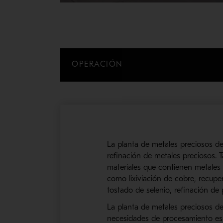
OPERACIÓN
La planta de metales preciosos
d
refinación de metales preciosos. T
materiales que contienen metales 
como lixiviación de cobre, recup
tostado de selenio, refinación de 
La planta de metales preciosos d
nece
sidades de procesamiento esp