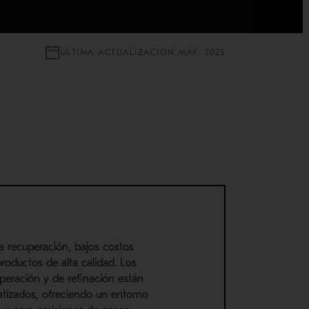
ÚLTIMA ACTUALIZACIÓN MAY. 2023
a recuperación, bajos costos
productos de alta calidad. Los
uperación y
de
refina
ción
están
tizados, ofreciendo un entorno