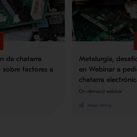
ón de chatarra
Metalurgia, desafí
 sobre factores a
en Webinar a pedi
chatarra electróni
On-demand webinar
Metals refining