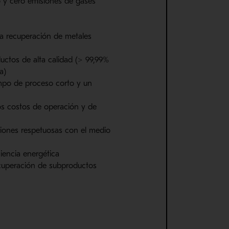
o y cero emisiones de gases
ta recuperación de metales
uctos de alta calidad (> 99,99%
a)
mpo de proceso corto y un
os costos de operac
ión y de
o
iones respetuosas con el medio
ciencia energética
cuperación de subproductos