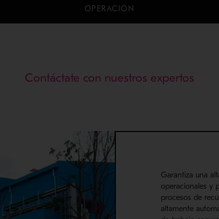
OPERACIÓN
Contáctate con nuestros expertos
Garantiza
una alt
opera
cionale
s y 
procesos de rec
altamente automa