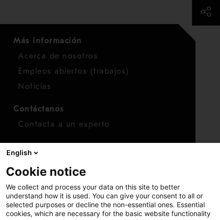
Más información
Acerca de nosotros
Empleos abiertos (trabajos)
Noticias
Contáctanos
Contacta a un experto
Para inversionistas
English
Calendario de inversionistas
Cookie notice
Finanzas
We collect and process your data on this site to better
Acciones
understand how it is used. You can give your consent to all or
selected purposes or decline the non-essential ones. Essential
cookies, which are necessary for the basic website functionality