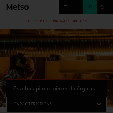
Ir al contenido principal
PORTAFOLIO
PRUEBAS PILOTO PIROMETALÚRGICAS
Pruebas piloto pirometalúrgicas
CARACTERÍSTICAS
MENU