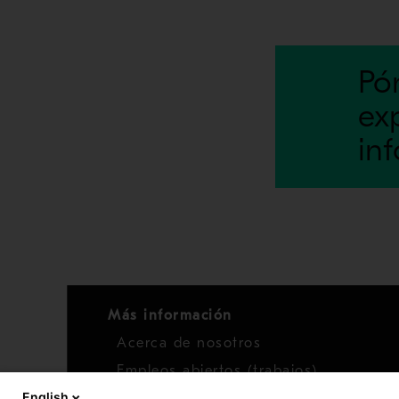
Pó
ex
in
Más información
Acerca de nosotros
Empleos abiertos (trabajos)
English
Noticias