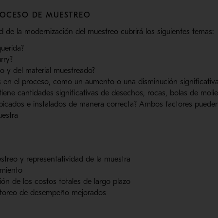
OCESO DE MUESTREO
 de la modernización del muestreo cubrirá los siguientes temas:
querida?
rry?
so y del material muestreado?
 en el proceso, como un aumento o una disminución significativa 
tiene cantidades significativas de desechos, rocas, bolas de moli
icados e instalados de manera correcta? Ambos factores pueden 
uestra
streo y representatividad de la muestra
miento
ón de los costos totales de largo plazo
itoreo de desempeño mejorados