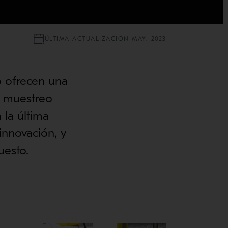
ÚLTIMA ACTUALIZACIÓN MAY. 2023
 ofrecen una
de muestreo
 la última
nnovación, y
uesto.