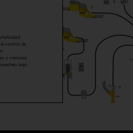
ntatividad
el control de
ón
ras y menores
muestreo bajo