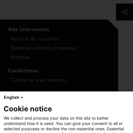
Más información
Acerca de nosotros
Empleos abiertos (trabajos)
Noticias
Contáctanos
Contacta a un experto
Para inversionistas
English
Calendario de inversionistas
Cookie notice
Finanzas
We collect and process your data on this site to better
Acciones
understand how it is used. You can give your consent to all or
selected purposes or decline the non-essential ones. Essential