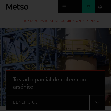
Ir al contenido principal
PORTAFOLIO
TOSTADO PARCIAL DE COBRE CON ARSÉNICO
Tostado parcial de cobre con
arsénico
BENEFICIOS
MENU