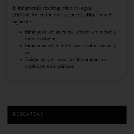
El
tratamiento electroquímico de
l
agua
(
TEA
)
de
Metso
Outotec
se puede utilizar para lo
siguiente:
Eliminación de arsénico, selenio, antimonio y
otros
oxianiones
Eliminación de me
tales como cobre, níquel y
zinc
Oxidación y eliminación de com
puestos
orgánicos e inorgánicos
DESCARGAS