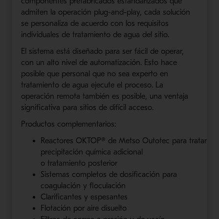
componentes prefabricados estandarizados que
admiten la operación
plug
-and-
play
, cada solución
se personaliza de acuerdo con los requisitos
individua
les de tratamiento de agua del
sitio.
El sistema está diseñado para ser fácil de operar,
con un alto nivel de automatización. Esto hace
posible que personal que no sea experto en
tratamiento de agua ejecute el proceso. La
operación remota también es posible, una ventaja
significativa para sitios de difícil acceso.
Productos complementarios:
Reactores
OKTOP
®
de
Metso
Outotec
para
tratamie
precipitación química adicional
o
tratamiento
pos
terior
Sistemas completos de dosificación para
coagulación y floculación
Clarificantes
y espesantes
Flotación por aire disuelto