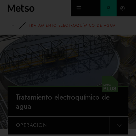
Ir al contenido principal
PORTAFOLIO
TRATAMIENTO ELECTROQUÍMICO DE AGUA
Tratamiento electroquímico de
agua
OPERACIÓN
MENU