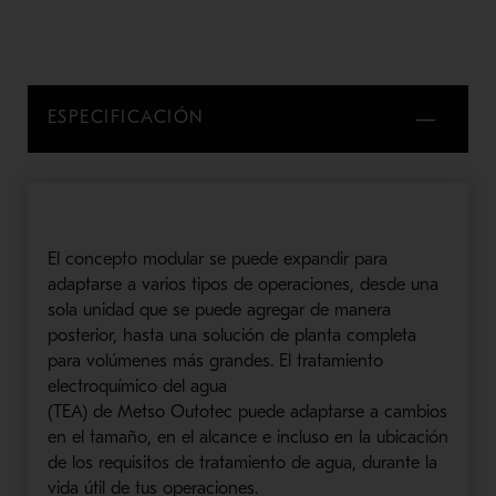
ESPECIFICACIÓN
El concepto modular se puede
expandir
para
adaptarse a varios tipos de operaciones, desde una
sola unidad que se puede agregar
de manera
posterior
, hasta una solución de planta completa
para volúmenes más grandes.
El
tratamiento
electroquímico de
l
agua
(
TEA
)
de
Metso
Outotec
puede adaptarse a cambios
en el tamaño,
en el
alc
ance e incluso en la ubicación
de los
requisitos de tratamiento de
agua, durante la
vida útil de t
us operaciones.