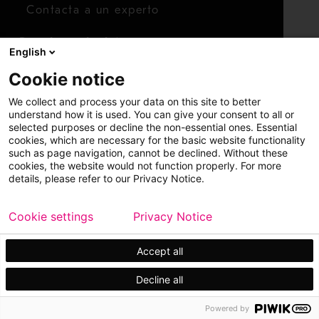
Contacta a un experto
Para inversionistas
English
Calendario de inversionistas
Cookie notice
Finanzas
We collect and process your data on this site to better
Acciones
understand how it is used. You can give your consent to all or
selected purposes or decline the non-essential ones. Essential
cookies, which are necessary for the basic website functionality
such as page navigation, cannot be declined. Without these
cookies, the website would not function properly. For more
details, please refer to our Privacy Notice.
Cookie settings
Privacy Notice
Copyright © 2026 Metso
Mapa del sitio
Información legal
Privacidad
Marca comercial
Accept all
Decline all
Powered by