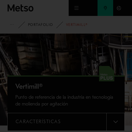
Ir al contenido principal
HOME
PORTAFOLIO
VERTIMILL®
Vertimill®
Punto de referencia de la industria en tecnología
de molienda por agitación
CARACTERÍSTICAS
MENU