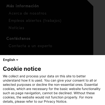
Más información
Acerca de nosotros
Empleos abiertos (trabajos)
Noticias
Contáctanos
Contacta a un experto
Para inversionistas
English
Calendario de inversionistas
Cookie notice
Finanzas
We collect and process your data on this site to better
Acciones
understand how it is used. You can give your consent to all or
selected purposes or decline the non-essential ones. Essential
cookies, which are necessary for the basic website functionality
such as page navigation, cannot be declined. Without these
cookies, the website would not function properly. For more
details, please refer to our Privacy Notice.