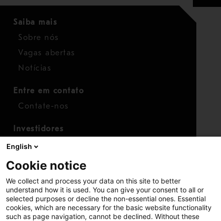
Saiba mais
Sobre nós
Vagas abertas
Notícias
Entre em contato
Contate-nos
Investidores
Calendário para investidores
English
Finanças
Cookie notice
Ações
We collect and process your data on this site to better
understand how it is used. You can give your consent to all or
selected purposes or decline the non-essential ones. Essential
cookies, which are necessary for the basic website functionality
such as page navigation, cannot be declined. Without these