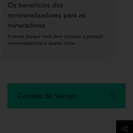
Os benefícios dos
P
remineralizadores para as
W
mineradoras
S
Entenda porque você deve começar a produzir
Co
remineralizadores o quanto antes
Al
An
Contato de Vendas