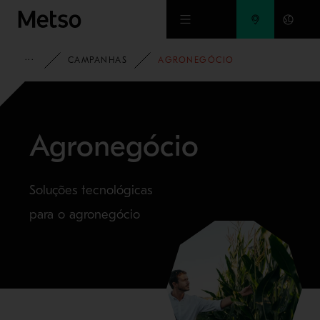
Ir para o conteúdo principal
METSO
CAMPANHAS
AGRONEGÓCIO
Agronegócio
Soluções tecnológicas
para o agronegócio