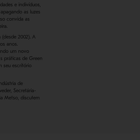
dades e indivíduos,
 apagando as luzes
so convida as
ira.
 (desde 2002). A
os anos.
uindo um novo
as práticas de Green
 seu escritório
ndústria de
eder, Secretária-
da Metso, discutem