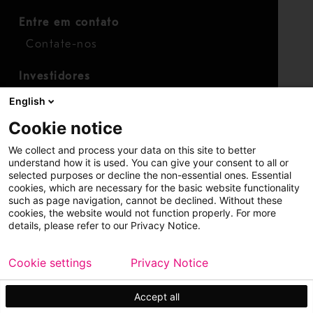
Entre em contato
Contate-nos
Investidores
Calendário para investidores
English
Finanças
Cookie notice
Ações
We collect and process your data on this site to better
understand how it is used. You can give your consent to all or
selected purposes or decline the non-essential ones. Essential
cookies, which are necessary for the basic website functionality
such as page navigation, cannot be declined. Without these
cookies, the website would not function properly. For more
details, please refer to our Privacy Notice.
Copyright © 2026 Metso
Mapa do site
Cookie settings
Privacy Notice
Aviso legal
Política de privacidade
Marcas registradas
Accept all