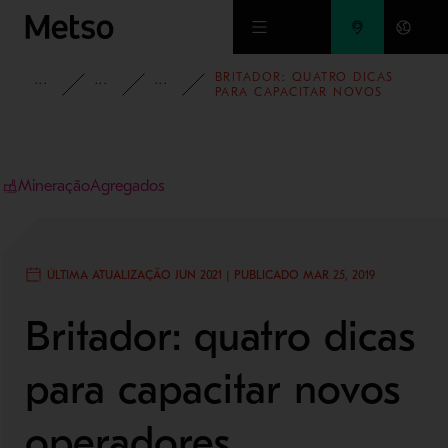
Ir para o conteúdo principal
BRITADOR: QUATRO DICAS
INSIGHTS
BLOG
BLOG - MINERAÇÃO E REFINO DE
PARA CAPACITAR NOVOS
OPERADORES
Mineração
Agregados
ÚLTIMA ATUALIZAÇÃO JUN 2021 | PUBLICADO MAR 25, 2019
Britador: quatro dicas
para capacitar novos
operadores