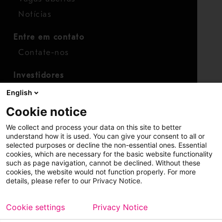
Notícias
Entre em contato
Contate-nos
Investidores
Calendário para investidores
English
Finanças
Cookie notice
Ações
We collect and process your data on this site to better
understand how it is used. You can give your consent to all or
selected purposes or decline the non-essential ones. Essential
cookies, which are necessary for the basic website functionality
such as page navigation, cannot be declined. Without these
cookies, the website would not function properly. For more
details, please refer to our Privacy Notice.
Copyright © 2026 Metso
Mapa do site
Cookie settings
Privacy Notice
Aviso legal
Política de privacidade