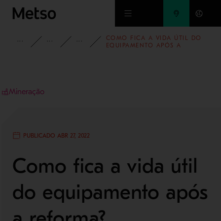
Ir para o conteúdo principal
COMO FICA A VIDA ÚTIL DO
INSIGHTS
BLOG
BLOG - MINERAÇÃO E REFINO DE
EQUIPAMENTO APÓS A
REFORMA?
Mineração
PUBLICADO ABR 27, 2022
Como fica a vida útil
do equipamento após
a reforma?