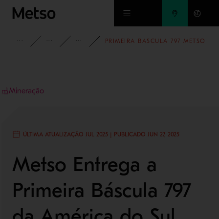
Ir para o conteúdo principal
INSIGHTS
BLOG
BLOG - MINERAÇÃO E REFINO DE
PRIMEIRA BASCULA 797 METSO
Mineração
ÚLTIMA ATUALIZAÇÃO JUL 2025 | PUBLICADO JUN 27, 2025
Metso Entrega a
Primeira Báscula 797
da América do Sul