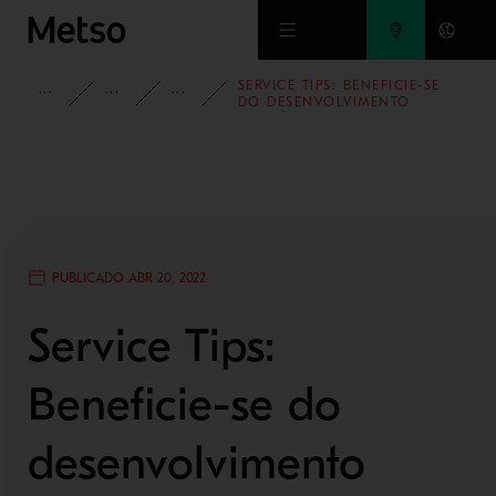
Ir para o conteúdo principal
SERVICE TIPS: BENEFICIE-SE
INSIGHTS
BLOG
BLOG - MINERAÇÃO E REFINO DE
DO DESENVOLVIMENTO
CONTÍNUO DE
REVESTIMENTOS DE MOINHOS
PUBLICADO ABR 20, 2022
Service Tips:
Beneficie-se do
desenvolvimento