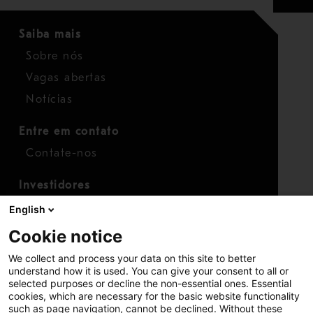
Saiba mais
Sobre nós
Vagas abertas
Notícias
Entre em contato
Contate-nos
Investidores
Calendário para investidores
English
Finanças
Cookie notice
Ações
We collect and process your data on this site to better
understand how it is used. You can give your consent to all or
selected purposes or decline the non-essential ones. Essential
cookies, which are necessary for the basic website functionality
such as page navigation, cannot be declined. Without these