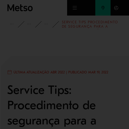
Ir para o conteúdo principal
SERVICE TIPS PROCEDIMENTO
INSIGHTS
BLOG
BLOG - MINERAÇÃO E REFINO DE
DE SEGURANÇA PARA A
CORRETA OPERAÇÃO DOS
TRANSPORTES DE CORREIA
ÚLTIMA ATUALIZAÇÃO ABR 2022 | PUBLICADO MAR 19, 2022
Service Tips:
Procedimento de
segurança para a