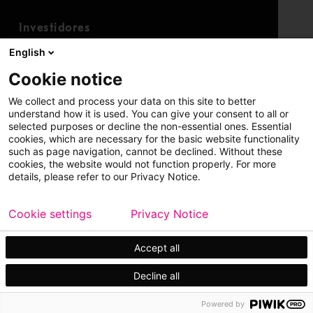
Investidores
Calendário para investidores
English
Finanças
Cookie notice
Ações
We collect and process your data on this site to better
understand how it is used. You can give your consent to all or
selected purposes or decline the non-essential ones. Essential
cookies, which are necessary for the basic website functionality
such as page navigation, cannot be declined. Without these
cookies, the website would not function properly. For more
details, please refer to our Privacy Notice.
Copyright © 2026 Metso
Mapa do site
Cookie settings
Privacy Notice
Aviso legal
Política de privacidade
Marcas registradas
Accept all
Decline all
Powered by