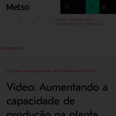
Ir para o conteúdo principal
VIDEO: AUMENTANDO A
INSIGHTS
HISTÓRIAS DE SUCESSO
AGREGADOS
CAPACIDADE DE PRODUÇÃO
NA PLANTA DE RIDDHI SIDDHI
Agregados
ÚLTIMA ATUALIZAÇÃO JUN 2021 | PUBLICADO NOV 14, 2017
Video: Aumentando a
capacidade de
produção na planta