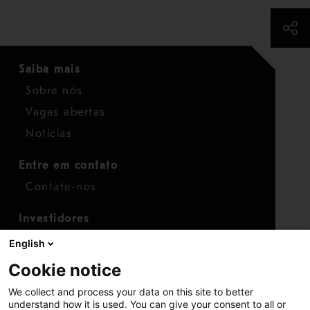
Saiba mais
Sobre nós
Vagas abertas
Notícias
Entre em contato
Contate-nos
Investidores
Calendário para investidores
English
Finanças
Cookie notice
Ações
We collect and process your data on this site to better
understand how it is used. You can give your consent to all or