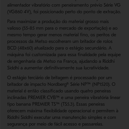
alimentador vibratório com peneiramento prévio Série VG
(VG860 4V), foi posicionado perto do ponto de extração.
Para maximizar a produção do material grosso mais
valioso (55-85 mm para o mercado de exportação) e ao
mesmo tempo gerar menos material fino, os peritos de
processos da Metso escolheram um britador de rolos
BCD (48x60) atualizado para o estágio secundário. A
máquina foi customizada para essa finalidade pela equipe
de engenharia da Metso na França, ajudando a Riddhi
Siddhi a aumentar definitivamente sua lucratividade.
O estágio terciário de britagem é processado por um
britador de impacto Nordberg® Série NP™ (NP1520). O
material é então classificado usando quatro peneiras
inclinadas PREMIER CVB™ e uma peneira vibratória linear
tipo banana PREMIER TS™ (TS5.3). Essas peneiras
oferecem máxima flexibilidade operacional e permitem à
Riddhi Siddhi executar uma manutenção simples e com
segurança por meio de fácil acesso e passarelas.