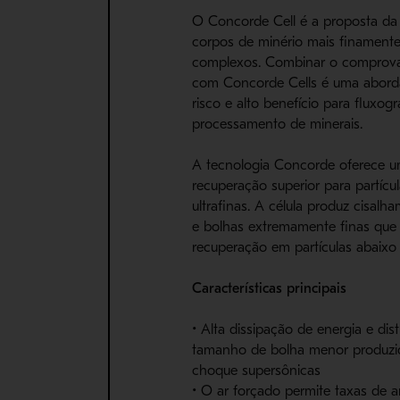
O Concorde Cell é a proposta da
corpos de minério mais finament
complexos. Combinar o comprova
com Concorde Cells é uma abor
risco e alto benefício para fluxo
processamento de minerais.
A tecnologia Concorde oferece u
recuperação superior para partícul
ultrafinas. A célula produz cisalh
e bolhas extremamente finas qu
recuperação em partículas abaixo
Características principais
• Alta dissipação de energia e dis
tamanho de bolha menor produzi
choque supersônicas
• O ar forçado permite taxas de a