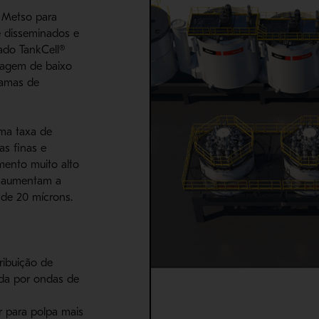
 Metso para
e disseminados e
do TankCell®
dagem de baixo
gramas de
ma taxa de
as finas e
amento muito alto
e aumentam a
 de 20 mícrons.
tribuição de
da por ondas de
r para polpa mais