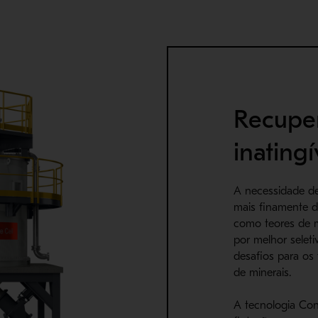
Recuper
inating
A necessidade de
mais finamente 
como teores de m
por melhor selet
desafios para os
de minerais.
A tecnologia Conc