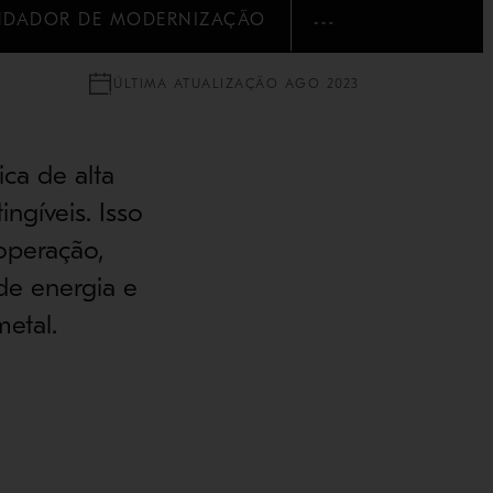
DADOR DE MODERNIZAÇÃO
MOSTRAR MAIS
ÚLTIMA ATUALIZAÇÃO AGO 2023
ca de alta
ingíveis. Isso
 operação,
de energia e
etal.