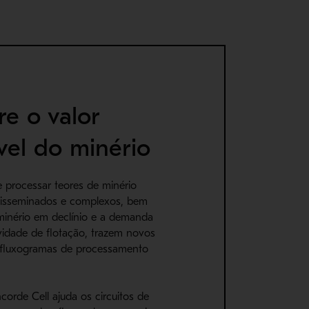
e o valor
ível do minério
 processar teores de minério
disseminados e complexos, bem
inério em declínio e a demanda
ividade de flotação, trazem novos
 fluxogramas de processamento
orde Cell ajuda os circuitos de