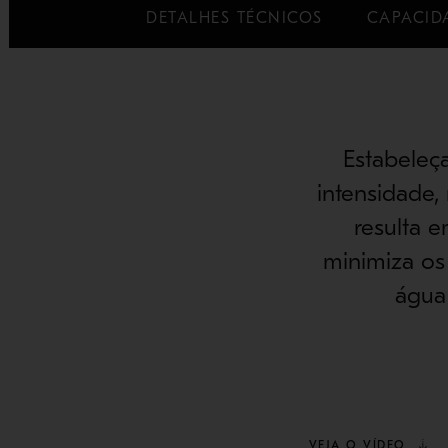
DETALHES TÉCNICOS
CAPACIDA
Estabeleç
intensidade, 
resulta e
minimiza os
água
VEJA O VÍDEO