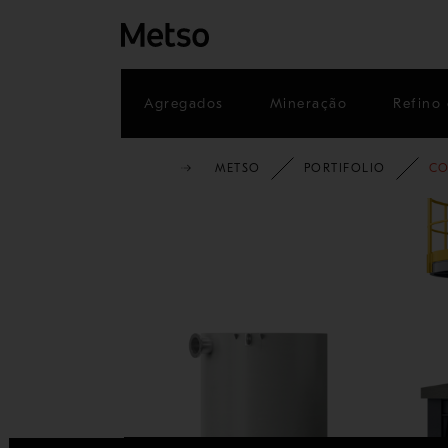
Agregados
Mineração
Refino 
METSO
PORTIFOLIO
CO