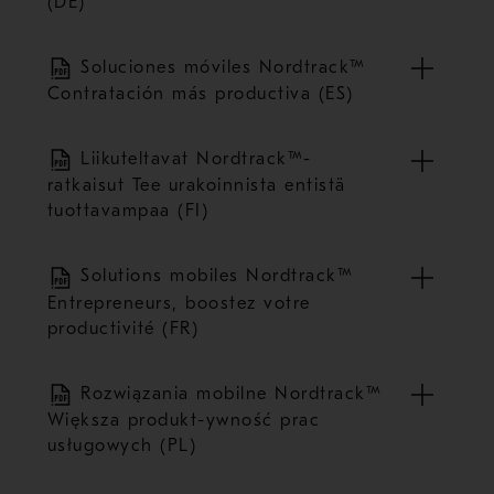
(DE)
Soluciones móviles Nordtrack™
Contratación más productiva (ES)
Liikuteltavat Nordtrack™-
ratkaisut Tee urakoinnista entistä
tuottavampaa (FI)
Solutions mobiles Nordtrack™
Entrepreneurs, boostez votre
productivité (FR)
Rozwiązania mobilne Nordtrack™
Większa produkt-ywność prac
usługowych (PL)