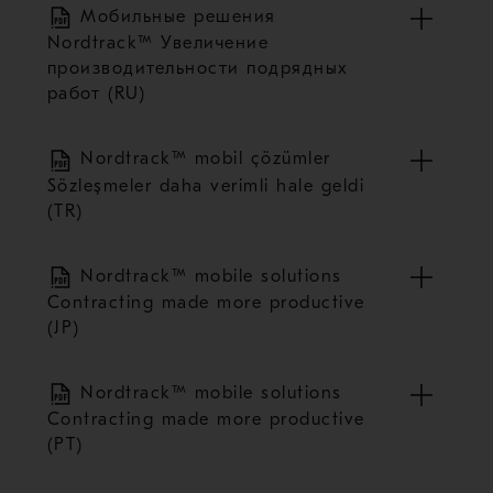
Мобильные решения
Nordtrack™ Увеличение
производительности подрядных
работ (RU)
Nordtrack™ mobil çözümler
Sözleşmeler daha verimli hale geldi
(TR)
Nordtrack™ mobile solutions
Contracting made more productive
(JP)
Nordtrack™ mobile solutions
Contracting made more productive
(PT)