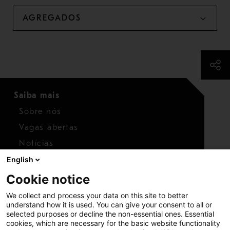
AGREGADOS
Saiba mais
Sobre nós
Vagas abertas
Notícias
English
Entre em contato
Cookie notice
Contate-nos
We collect and process your data on this site to better
understand how it is used. You can give your consent to all or
Investidores
selected purposes or decline the non-essential ones. Essential
Calendário para investidores
cookies, which are necessary for the basic website functionality