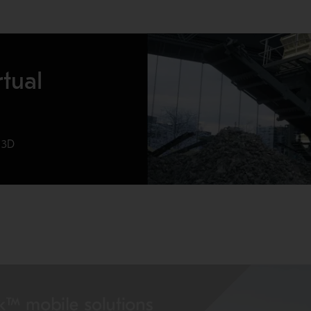
tual
 3D