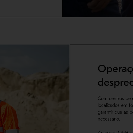
Operaç
despre
Com centros de d
localizados em 
garantir que as 
necessário.
As peças OEM ga