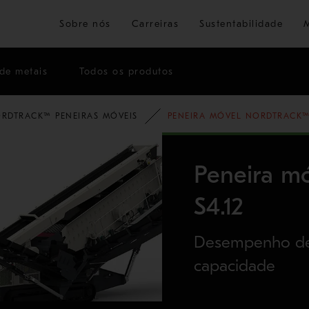
Ir para o conteúdo principal
Sobre nós
Carreiras
Sustentabilidade
de metais
Todos os produtos
RDTRACK™ PENEIRAS MÓVEIS
PENEIRA MÓVEL NORDTRACK™ 
Peneira m
S4.12
Desempenho de 
capacidade