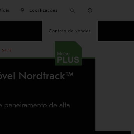
Mídia
Localizações
Contato de vendas
S4.12
óvel Nordtrack™
peneiramento de alta