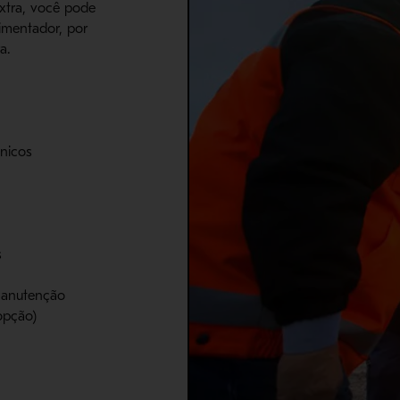
xtra, você pode
limentador, por
a.
ânicos
s
 manutenção
opção)