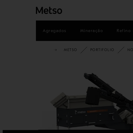
Agregados
Mineração
Refino 
METSO
PORTIFOLIO
NO