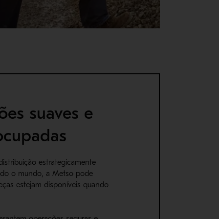
ões suaves e
ocupadas
istribuição estrategicamente
todo o mundo, a Metso pode
peças estejam disponíveis quando
rantem operações seguras e